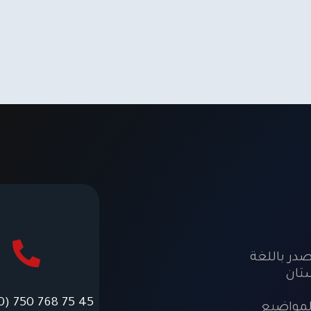
در باللغة
ستان
0) 750 768 75 45
المواضيع