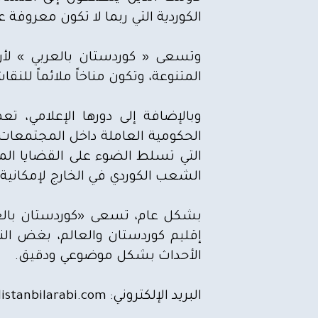
الكوردية التي ربما لا تكون معروفة
ثقافة
رأي
وتسعى « كوردستان بالعربي » لأ
المتنوعة، وتكون مناخاً ملائماً لل
المجلة
وبالإضافة إلى دورها الإعلامي، 
من
الحكومية العاملة داخل المجتمعات 
نحن
التي تسلط الضوء على القضايا الم
الشعب الكوردي في الخارج لإمكانية
بشكل عام، تسعى «كوردستان بالعرب
إقليم كوردستان والعالم، بغض ال
الأحداث بشكل موضوعي ودقيق.
البريد الإلكتروني:
istanbilarabi.com