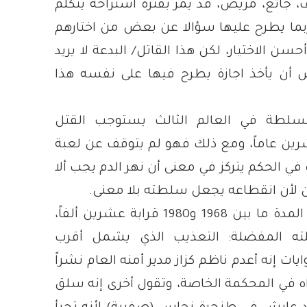
، جائع، مريض، قد يمر بفترة استراحة يتكلم
بما يطرح عليها سؤالا عن بعض من اختارهم
سن الاختيار، لكن هذا القاتل/ البدعة لا يريد
 أن يأخذ اجازة يطرح فيها على نفسه هذا
لسلطة في العالم الثالث يستوجب القتل
شرين عاماً، ومع ذلك فهو لم يتوقف عن لعبة
في الحكم يتركز في معنى أن نهر الدم يجب ألا
 لأن انقطاعه يجعل سلطته بلا معنى.
أباد من رعاياه في المدة ما بين 1968 و1980 قرابة عشرين ألفاً،
ه المفضلة: التعذيب الذي يشمل أقرب
يات إنه أعدم ناظم كزاز مدير أمنه العام نشراً
اه في المحكمة الخاصة، وتقول أخرى إنه سلق