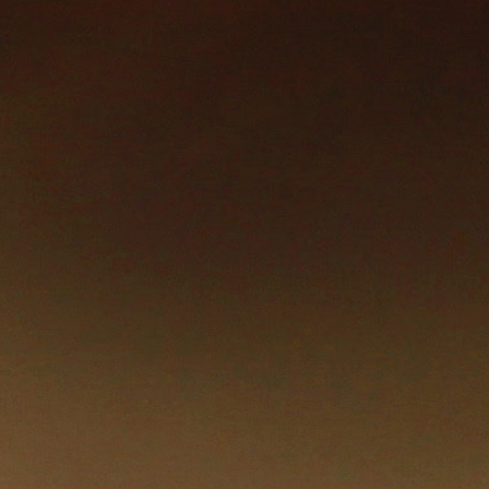
أدب
وفنون
رأي
رياضة
المجلة
من
نحن