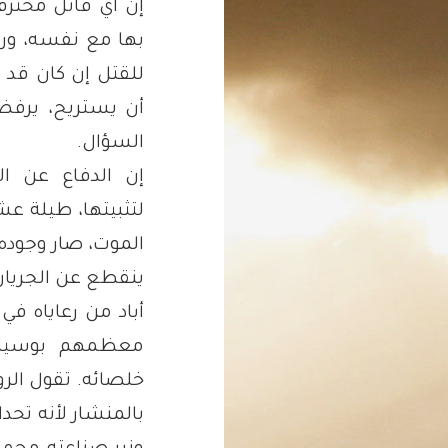
إن أي قاتل محترف
بها مع نفسه، ور
للقتل إن كان قد أح
أن يستريح، يرفض
السؤال.
إن الدفاع عن ا
لتثبيتها، طيلة ع
الموت، صار وجوده 
ينقطع عن الجريان
معظمهم بوسيلت
خلصائه. تقول الروا
بالمنشار لأنه تحد