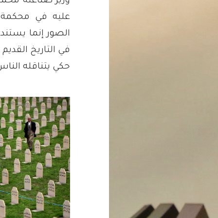
وزير صناعته محم
عليه في محكمة 
الصور إنما يستند 
في التاريخ القديم
حكي يتناقله الن