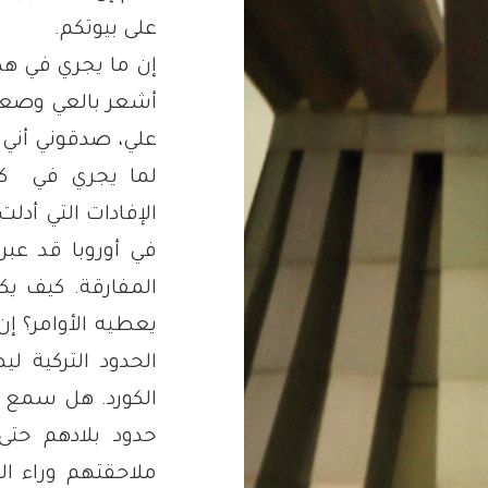
على بيوتكم.
إن ما يجري في هذه
أشعر بالعي وصعوب
علي، صدقوني أني 
لما يجري في كو
الإفادات التي أد
في أوروبا قد عب
المفارقة. كيف ي
يعطيه الأوامر؟ إن
الحدود التركية 
الكورد. هل سمع أح
حدود بلادهم حتى 
ملاحقتهم وراء ال