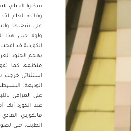
سكنوا الخيام، ل
وقائده العام. لقد
على شعبها والشع
ولولا جبن هذا ا
الكوردية قد امحت 
يهجم الجنود العرا
منظمة، كما تقول
استثنائي خرجت به 
الوديعة، البسيط
على العراقي بالل
عند الكورد أنك 
فالكوردي العادي
الطيب، حتى لصو