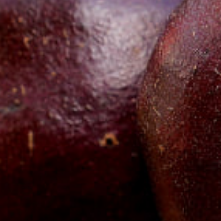
أدب
وفنون
رأي
رياضة
المجلة
من
نحن