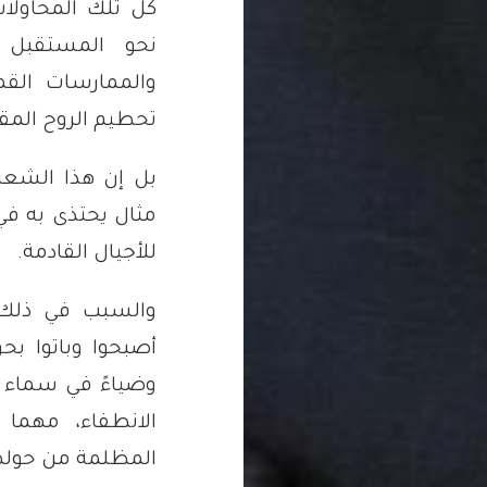
كل تلك المحاولا
نحو المستقبل
والممارسات القم
تحطيم الروح المق
بل إن هذا الشعب
مثال يحتذى به في
للأجيال القادمة.
والسبب في ذلك
أصبحوا وباتوا بحق
وضياءً في سماء ال
الانطفاء، مهما
المظلمة من حوله