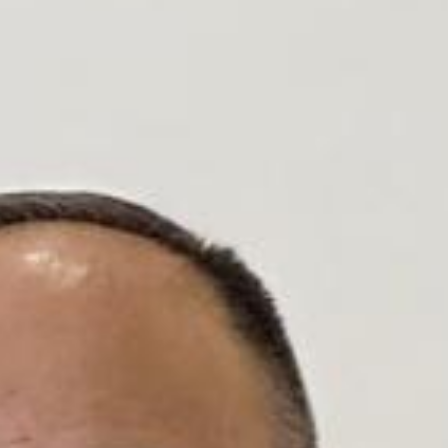
أدب
وفنون
رأي
رياضة
المجلة
من
نحن