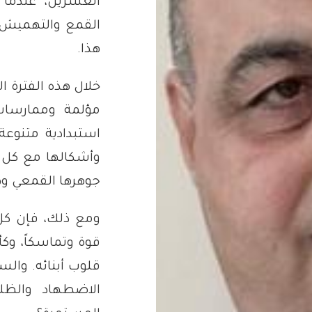
العشرين، عندما 
القمع والتهميش ضد
هذا.
خلال هذه الفترة ا
مؤلمة وممارسات
استبدادية متنوعة
وأشكالها مع كل ح
جوهرها القمعي وط
ومع ذلك، فإن كل 
قوة وتماسكاً، وكأ
قلوب أبنائه. والس
الاضطهاد والظل