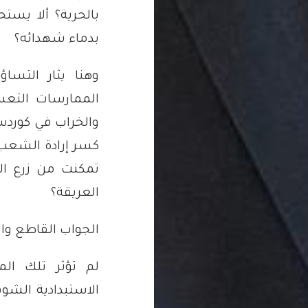
بالحرية؟ ألا يس
بدماء شهدائه؟
وهنا يثار التس
الممارسات التعس
والخراب في كوردس
كسر إرادة الشعب 
تمكنت من زرع ال
العريقة؟
الجواب القاطع وال
لم تؤثر تلك الم
الاستبدادية الشوف