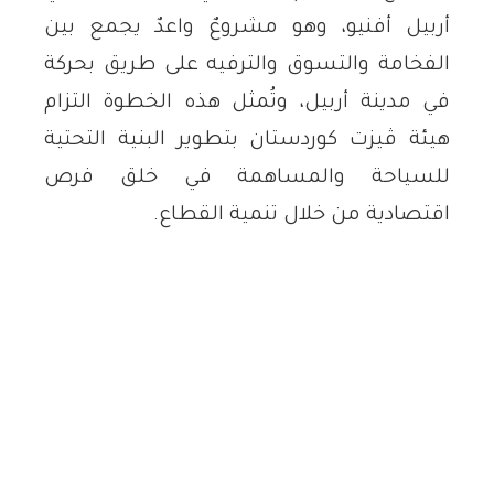
أربيل أفنيو، وهو مشروعٌ واعدٌ يجمع بين
الفخامة والتسوق والترفيه على طريق بحركة
في مدينة أربيل، وتُمثل هذه الخطوة التزام
هيئة ڤيزت كوردستان بتطوير البنية التحتية
للسياحة والمساهمة في خلق فرص
اقتصادية من خلال تنمية القطاع.
سوف يُقام المطعم على مساحة تبلغ 345
مترًا مربعًا، وهو ممتدّ على طابقين، ويضمّ
رسوم غرافيتية مستوحاة بشكلٍ فريد من
التراث الثقافي الغني لأربيل، بما في ذلك قلعة
اربيل التي يعود تاريخها إلى 6000 عام (مُدرجة
على قائمة اليونسكو للتراث العالمي وواحدة