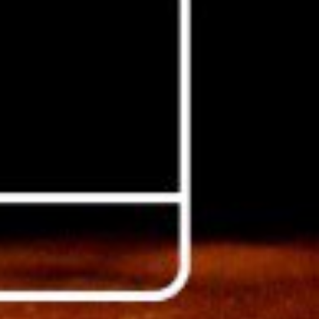
أدب
وفنون
رأي
رياضة
المجلة
من
نحن