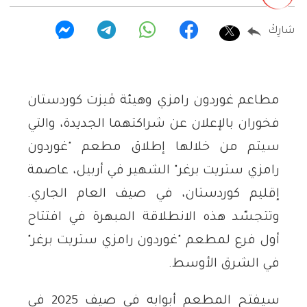
شارِكْ
مطاعم غوردون رامزي وهيئة ڤيزت كوردستان
فخوران بالإعلان عن شراكتهما الجديدة، والتي
سيتم من خلالها إطلاق مطعم "غوردون
رامزي ستريت برغر" الشهير في أربيل، عاصمة
إقليم كوردستان، في صيف العام الجاري.
وتتجسّد هذه الانطلاقة المبهرة في افتتاح
أول فرع لمطعم "غوردون رامزي ستريت برغر"
في الشرق الأوسط.
سيفتح المطعم أبوابه في صيف 2025 في