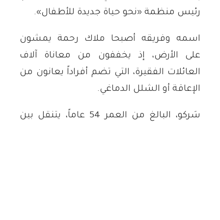
رئيس منظمة «نحو حياة جديدة للأطفال».
اسمه وفريقه أصبحا ملاك رحمة يمشون
على الأرض، إذ يخففون من معاناة آلاف
العائلات الفقيرة، التي تضم أفراداً يعانون من
الإعاقة أو الشلل الدماغي.
سَركو، البالغ من العمر 54 عاماً، يتنقل بين
مدن الإقليم والمحافظات العراقية وحتى
خارج البلاد، جامعاً التبرعات من جهات مانحة
ومنظمات محلية ودولية، خاصة الأمريكية
منها، لرسم الابتسامة على وجوه المحتاجين.
قصته الشخصية مؤثرة للغاية؛ إذ تحوّل حادث
سير قبل أكثر من 31 عاماً إلى نقطة انطلاق