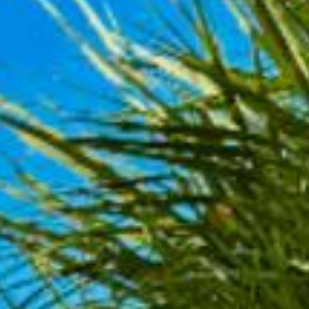
أدب
وفنون
رأي
رياضة
المجلة
من
نحن