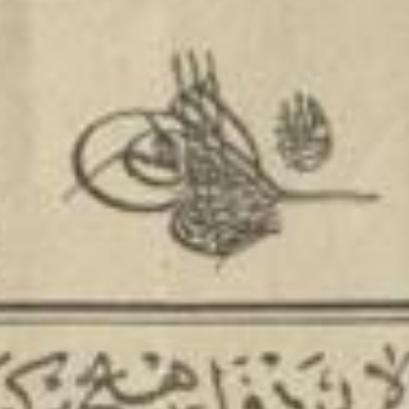
أدب
وفنون
رأي
رياضة
المجلة
من
نحن