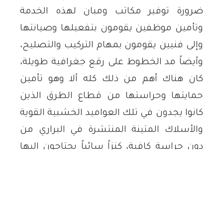
ضرورة توفير مكاتب ومبان لهذه الخدمة
وتأمين موظفين يقومون بتفعيلها وصيانتها
وإلى فنيين يقومون بمهام التركيب والتصليح،
وأيضاً مد الخطوط على رقع جغرافية طويلة،
كان هناك أهم من ذلك كله ألا وهو تأمين
حمايتها وحراستها من قطاع الطرق الذين
كانوا يجدون في تلك العواميد الخشبية القوية
والأسلاك المتينة المنتشرة في البراري من
دون حراسة كافية، كنزاً سائباً يحتاجون إليها
في تسيير أمورهم المعاشية، وبخاصة من
أبناء القبائل الرحل من الكورد والعرب وغيرهم،
والذين ربما كانوا يعملون على سرقتها لعدم
معرفتهم بأهميتها بدايةً، ثم كانت معرفتهم