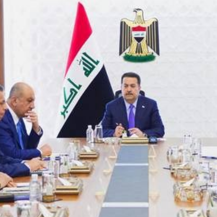
أدب
وفنون
رأي
رياضة
المجلة
من
نحن