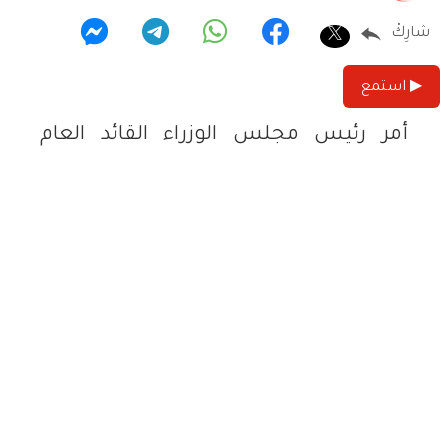
شارِكْ
▶ استمع
أمر رئيس مجلس الوزراء القائد العام
للقوات المسلحة محمد شياع السوداني،
الخميس 27 تشرين الثاني 2025، بتشكيل
لجنة تحقيقية عليا للكشف عن ملابسات
الهجوم الإرهابي الذي استهدف حقل
كورمور النفطي في إقليم كوردستان
العراق، ليل الأربعاء.
وعقد السوداني اجتماعاً طارئاً بحضور
وزيري الدفاع والداخلية ورؤساء الأجهزة
الأمنية، لبحث تداعيات الاعتداء الذي وصفه
بـ«العمل الجبان» الهادف إلى زعزعة